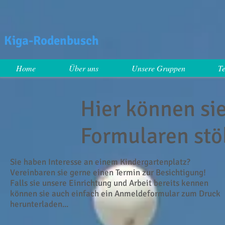
Kiga-Rodenbusch
Home
Über uns
Unsere Gruppen
T
Hier können si
Formularen stö
Sie haben Interesse an einem Kindergartenplatz?
Vereinbaren sie gerne einen Termin zur Besichtigung!
Falls sie unsere Einrichtung und Arbeit bereits kennen
können sie auch einfach ein Anmeldeformular zum Druck
herunterladen...